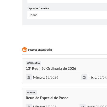
Tipo de Sessão
sessões encontradas
212
ORDINÁRIA
13ª Reunião Ordinária de 2026
Número:
13/2026
Início:
28/07
SOLENE
Reunião Especial de Posse
Número:
1/2026
Início:
21/07/2