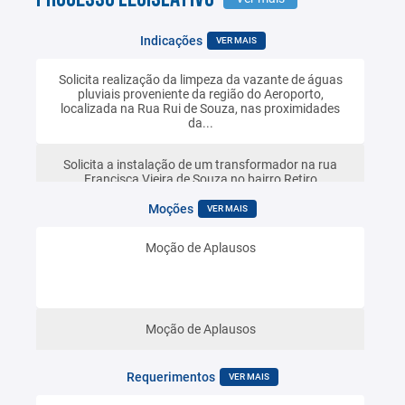
Indicações
VER MAIS
Solicita realização da limpeza da vazante de águas
pluviais proveniente da região do Aeroporto,
localizada na Rua Rui de Souza, nas proximidades
da...
Solicita a instalação de um transformador na rua
Francisca Vieira de Souza no bairro Retiro
Moções
VER MAIS
Solicita a reforma do ponto de ônibus localizado na
Moção de Aplausos
Rua Gameleira, em frente ao Poliesportivo, com a
instalação de uma nova cobertura (teto) e a...
Solicita a instalação de uma placa de identificação no
Moção de Aplausos
Centro de Referência de Assistência Social (CRAS) do
bairro Retiro, bem como informar as...
Requerimentos
VER MAIS