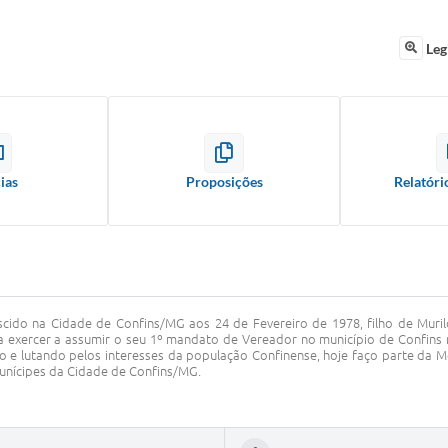
Leg
ias
Proposições
Relatóri
ido na Cidade de Confins/MG aos 24 de Fevereiro de 1978, filho de Murilo 
 exercer a assumir o seu 1º mandato de Vereador no município de Confins na
do e lutando pelos interesses da população Confinense, hoje faço parte da 
unícipes da Cidade de Confins/MG.