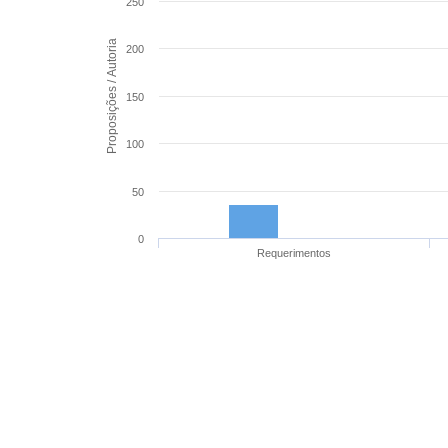
250
Proposições / Autoria
200
150
100
50
0
Requerimentos