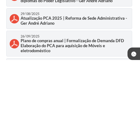
diplomas do Poder Legislativo - Ger André Adriano
29/08/2025
Atualização PCA 2025 | Reforma de Sede Administrativa -
Ger André Adriano
26/09/2025
Plano de compras anual | Formalização de Demanda DFD
Elaboração do PCA para aquisição de Móveis e
eletrodoméstico
26/09/2025
Plano de compras anual | Formalizção de Demanda DFD
Elaboração do PCA para aquisição de computadores
06/10/2025
Atualização PCA 2025 | Retificação - DFD Contratação de
empresa para aquisição de móveis e eletrodomésticos
07/10/2025
Atualização PCA 2025 | Atualização PCA 2025 |
Prestação de serviço de confecção de uma placa de ACM
09/10/2025
Atualização PCA 2025 | RETIFICAÇÃO | Contratação de
Telefone: (31) 3686-1416