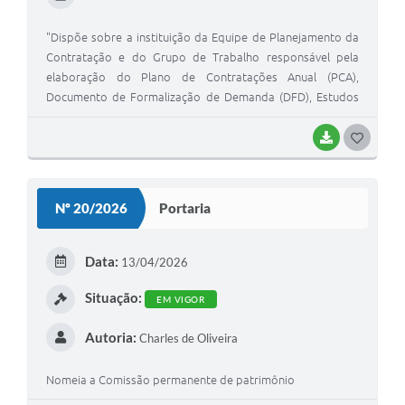
"Dispõe sobre a instituição da Equipe de Planejamento da
Contratação e do Grupo de Trabalho responsável pela
elaboração do Plano de Contratações Anual (PCA),
Documento de Formalização de Demanda (DFD), Estudos
Técnicos Preliminares (ETP) e Termo de Referência (TR), no
âmbito da Câmara Municipal de Confins/MG, nos termos da
BAIXAR
G
Lei Federal n° 14.133/2021".
O
S
Nº 20/2026
Portaria
T
E
Data:
13/04/2026
I
Situação:
EM VIGOR
Autoria:
Charles de Oliveira
Nomeia a Comissão permanente de patrimônio