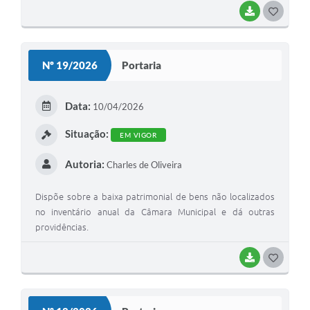
BAIXAR
G
O
S
Nº 19/2026
Portaria
T
E
Data:
10/04/2026
I
Situação:
EM VIGOR
Autoria:
Charles de Oliveira
Dispõe sobre a baixa patrimonial de bens não localizados
no inventário anual da Câmara Municipal e dá outras
providências.
BAIXAR
G
O
S