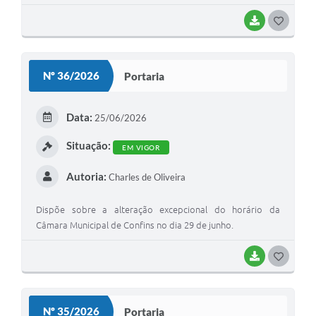
BAIXAR
G
O
S
Nº 36/2026
Portaria
T
E
Data:
25/06/2026
I
Situação:
EM VIGOR
Autoria:
Charles de Oliveira
Dispõe sobre a alteração excepcional do horário da
Câmara Municipal de Confins no dia 29 de junho.
BAIXAR
G
O
S
Nº 35/2026
Portaria