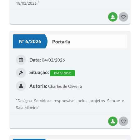
18/02/2026."
BAIXAR
G
O
S
Nº 6/2026
Portaria
T
E
Data:
04/02/2026
I
Situação:
EM VIGOR
Autoria:
Charles de Oliveira
"Designa Servidora responsável pelos projetos Sebrae e
Sala Mineira"
BAIXAR
G
O