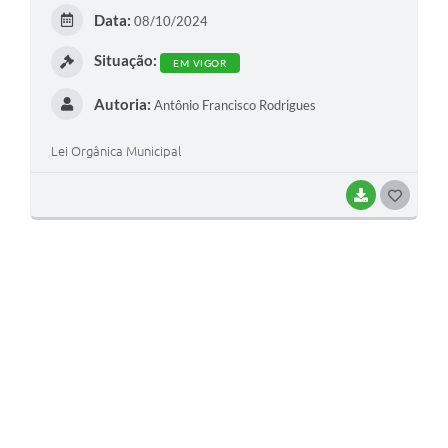
E
Data:
08/10/2024
I
Situação:
EM VIGOR
Autoria:
Antônio Francisco Rodrigues
Lei Orgânica Municipal
BAIXAR
G
O
S
T
E
I