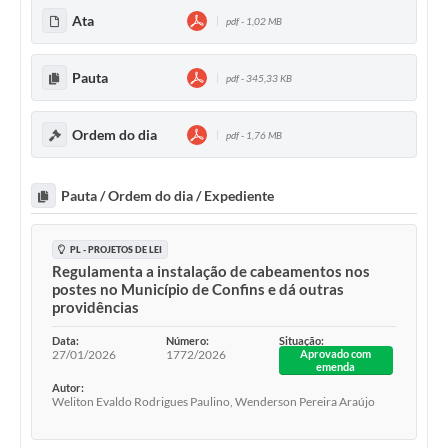
Ata
pdf - 1,02 MB
Pauta
pdf - 345,33 KB
Ordem do dia
pdf - 1,76 MB
Pauta / Ordem do dia / Expediente
PL - PROJETOS DE LEI
Regulamenta a instalação de cabeamentos nos
postes no Município de Confins e dá outras
providências
Data:
Número:
Situação:
27/01/2026
1772/2026
Aprovado com
emenda
Autor:
Weliton Evaldo Rodrigues Paulino, Wenderson Pereira Araújo