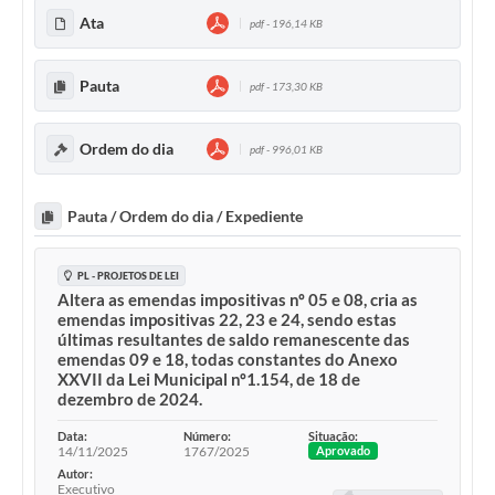
Ata
pdf - 196,14 KB
Pauta
pdf - 173,30 KB
Ordem do dia
pdf - 996,01 KB
Pauta / Ordem do dia / Expediente
PL - PROJETOS DE LEI
Altera as emendas impositivas nº 05 e 08, cria as
emendas impositivas 22, 23 e 24, sendo estas
últimas resultantes de saldo remanescente das
emendas 09 e 18, todas constantes do Anexo
XXVII da Lei Municipal nº1.154, de 18 de
dezembro de 2024.
Data:
Número:
Situação:
14/11/2025
1767/2025
Aprovado
Autor:
Executivo