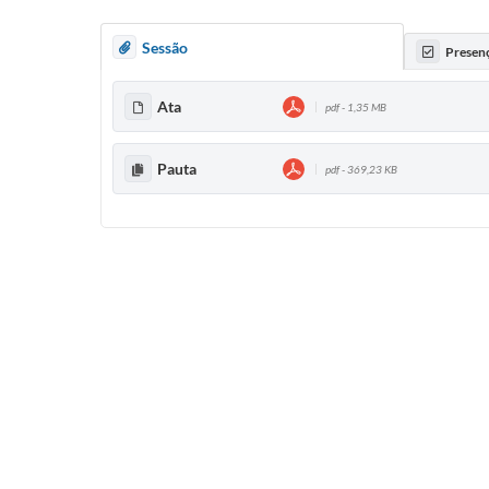
Sessão
Presen
Ata
pdf - 1,35 MB
Pauta
pdf - 369,23 KB