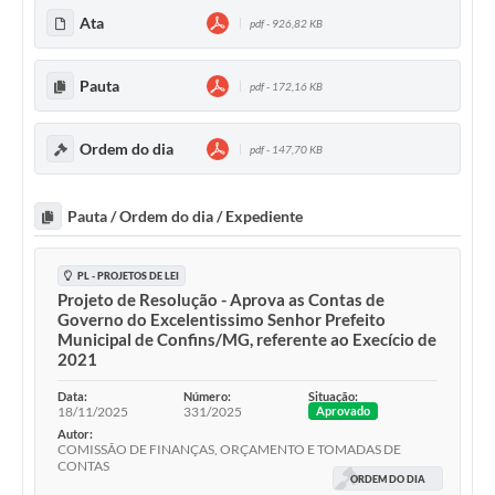
Ata
pdf - 926,82 KB
Pauta
pdf - 172,16 KB
Ordem do dia
pdf - 147,70 KB
Pauta / Ordem do dia / Expediente
PL - PROJETOS DE LEI
Projeto de Resolução - Aprova as Contas de
Governo do Excelentissimo Senhor Prefeito
Municipal de Confins/MG, referente ao Execício de
2021
Data:
Número:
Situação:
18/11/2025
331/2025
Aprovado
Autor:
COMISSÃO DE FINANÇAS, ORÇAMENTO E TOMADAS DE
CONTAS
ORDEM DO DIA