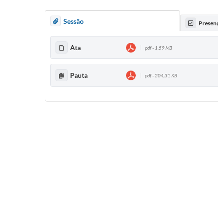
Sessão
Presen
Ata
pdf - 1,59 MB
Pauta
pdf - 204,31 KB