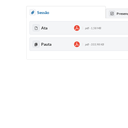
Sessão
Presen
Ata
pdf - 1,58 MB
Pauta
pdf - 333,98 KB