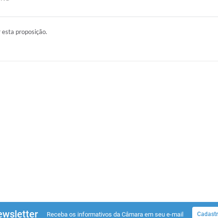
r esta proposição.
wsletter
Receba os informativos da Câmara em seu e-mail
Cadastr