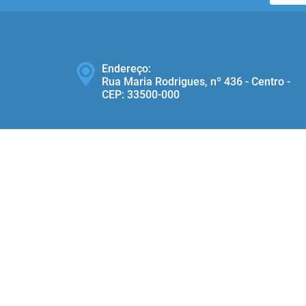
Endereço:
Rua Maria Rodrigues, nº 436 - Centro -
CEP: 33500‐000
Telefone:
(31) 3686-1416
ersão do Sistema:
3.5.3 - 19/06/2026
Portal atualizado em:
07/08/2026
© Copyright Instar - 2006-2026. Todos os direitos reservados - Instar Tecnologia