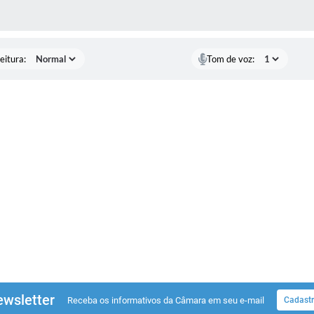
 MÍDIAS
eitura:
Tom de voz:
wsletter
Receba os informativos da Câmara em seu e-mail
Cadastr