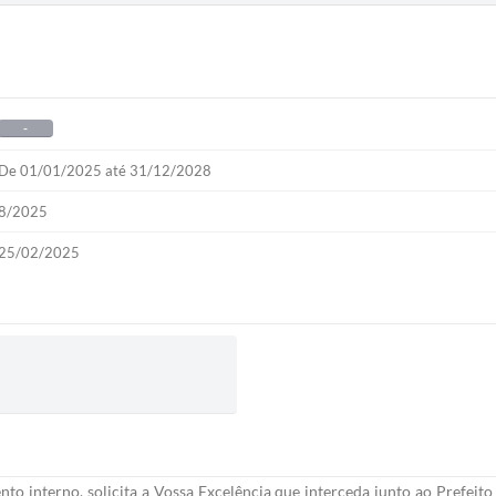
-
De 01/01/2025 até 31/12/2028
8/2025
25/02/2025
to interno, solicita a Vossa Excelência que interceda junto ao Prefeit