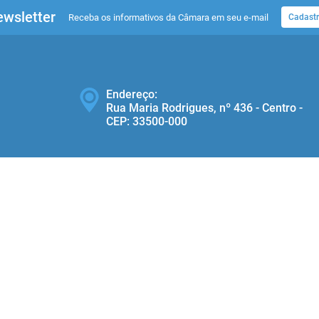
wsletter
Receba os informativos da Câmara em seu e-mail
Cadastr
Endereço:
Rua Maria Rodrigues, nº 436 - Centro -
CEP: 33500‐000
Telefone:
(31) 3686-1416
ersão do Sistema:
3.5.3 - 19/06/2026
Portal atualizado em:
07/08/2026