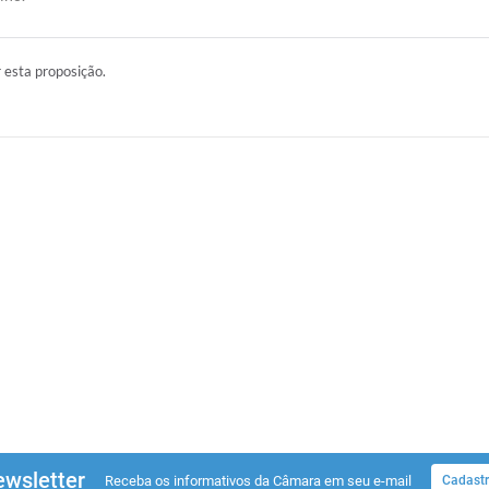
r esta proposição.
wsletter
Receba os informativos da Câmara em seu e-mail
Cadastr