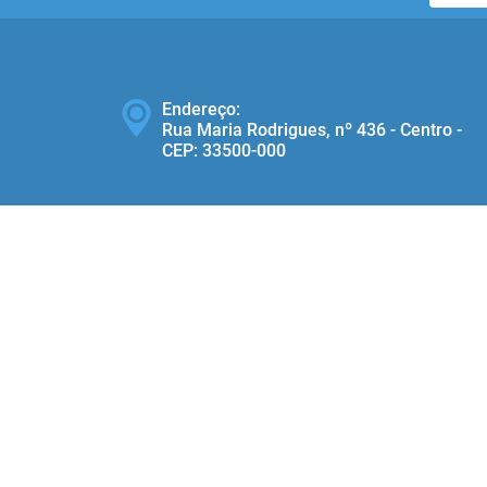
Endereço:
Rua Maria Rodrigues, nº 436 - Centro -
CEP: 33500‐000
Telefone:
(31) 3686-1416
ersão do Sistema:
3.5.3 - 19/06/2026
Portal atualizado em:
06/08/2026
© Copyright Instar - 2006-2026. Todos os direitos reservados - Instar Tecnologia