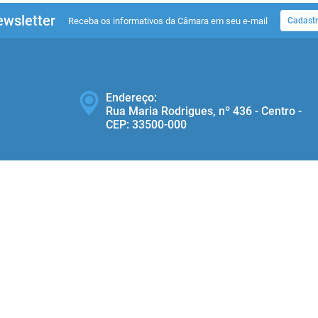
wsletter
Receba os informativos da Câmara em seu e-mail
Cadastr
Endereço:
Rua Maria Rodrigues, nº 436 - Centro -
CEP: 33500‐000
Telefone:
(31) 3686-1416
ersão do Sistema:
3.5.3 - 19/06/2026
Portal atualizado em:
07/08/2026