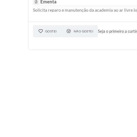
Ementa
Solicita reparo e manutenção da academia ao ar livre 
Seja o primeiro a curti
GOSTEI
NÃO GOSTEI