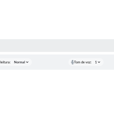
AS MÍDIAS
leitura:
Tom de voz: