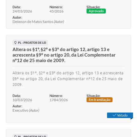
Data:
Número:
Situação:
24/03/2026
45/2026
Aprovado
Autor:
Deiwson de Matos Santos
(Autor)
PL - PROJETOS DE LEI
Altera os §1º, §2º e §3º do artigo 12, artigo 13 e
acrescenta §9º no artigo 20, da Lei Complementar
nº12 de 25 maio de 2009.
Altera os §1º, §2º e §3º do artigo 12, artigo 13 e acrescenta
§9º no artigo 20, da Lei Complementar nº12 de 25 maio de
2009.
Data:
Número:
Situação:
10/03/2026
1784/2026
Em tramitação
Autor:
Executivo
(Autor)
Votado
PL - PROJETOS DE LEI